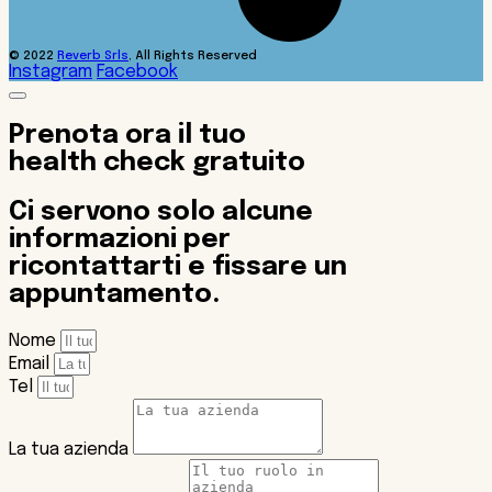
© 2022
Reverb Srls
, All Rights Reserved
Instagram
Facebook
Prenota ora il tuo
health check gratuito
Ci servono solo alcune
informazioni per
ricontattarti e fissare un
appuntamento.
Nome
Email
Tel
La tua azienda