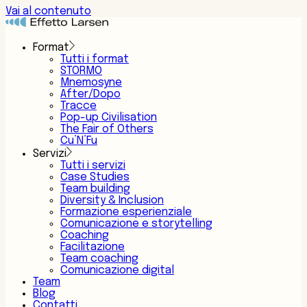
Vai al contenuto
Format
Tutti i format
STORMO
Mnemosyne
After/Dopo
Tracce
Pop-up Civilisation
The Fair of Others
Cu’N’Fu
Servizi
Tutti i servizi
Case Studies
Team building
Diversity & Inclusion
Formazione esperienziale
Comunicazione e storytelling
Coaching
Facilitazione
Team coaching
Comunicazione digital
Team
Blog
Contatti