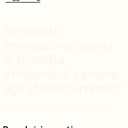
Se cerchi
innovazione, pensi
di trovarla
affidandoti sempre
agli stessi fornitori?
SCOPRI CHI HA GIÀ SCELTO DI INNOVARSI CON NOI