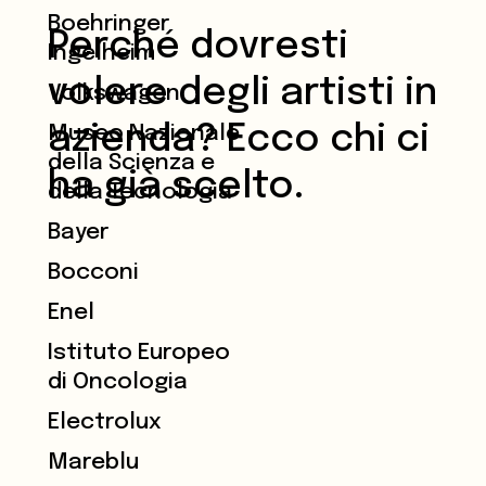
Boehringer
Perché dovresti
Ingelheim
volere degli
artisti in
Volkswagen
azienda? Ecco chi ci
Museo Nazionale
della Scienza e
ha già scelto.
della Tecnologia
Bayer
Bocconi
Enel
Istituto Europeo
di Oncologia
Electrolux
Mareblu