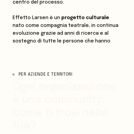
centro del processo.
Effetto Larsen è un
progetto culturale
nato come compagnia teatrale, in continua
evoluzione grazie ad anni di ricerca e al
sostegno di tutte le persone che hanno
partecipato a sessioni aperte, workshop,
performance e installazioni.
PER AZIENDE E TERRITORI
I NOSTRI FORMAT ARTISTICI
Ogni organizzazione
è una community:
come ti trovi nella
tua?