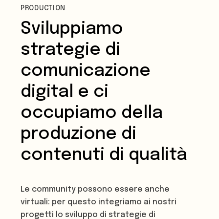
PRODUCTION
Nella nostra metodologia vengono integrati
Sviluppiamo
anche format e tecniche frutto di anni di
ricerca sul campo nell'ambito dei processi
strategie di
partecipati.
comunicazione
digital e ci
occupiamo della
produzione di
contenuti di qualità
Le community possono essere anche
virtuali: per questo integriamo ai nostri
progetti lo sviluppo di strategie di