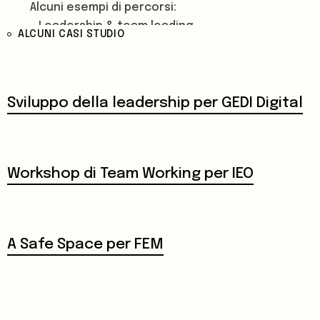
Alcuni esempi di percorsi:
- Leadership & team leading
ALCUNI CASI STUDIO
- Team working
- Problem solving
- Values, vision & purpose
- Emotional competencies
Sviluppo della leadership per GEDI Digital
Workshop di Team Working per IEO
A Safe Space per FEM