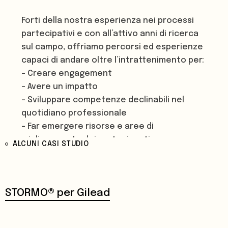
Forti della nostra esperienza nei processi
partecipativi e con all’attivo anni di ricerca
sul campo, offriamo percorsi ed esperienze
capaci di andare oltre l’intrattenimento per:
- Creare engagement
- Avere un impatto
- Sviluppare competenze declinabili nel
quotidiano professionale
- Far emergere risorse e aree di
miglioramento dei partecipanti.
ALCUNI CASI STUDIO
Proponiamo format esclusivi, testati con
centinaia di persone in contesti e nazioni
STORMO® per Gilead
diverse, sviluppati in collaborazione con
ricercatori nell’ambito delle scienze sociali.
Tutti i nostri format hanno una