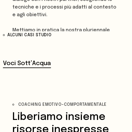
tecniche e i processi più adatti al contesto
e agli obiettivi.
Mettiamo in pratica la nostra pluriennale
ALCUNI CASI STUDIO
esperienza nel progettare e condurre
processi partecipati, dal mondo dell’arte a
quello delle organizzazioni. Prestiamo
grande attenzione all’atmosfera di lavoro,
Voci Sott’Acqua
cercando profondità senza perdere
leggerezza.
COACHING EMOTIVO-COMPORTAMENTALE
Liberiamo insieme
risorse inespresse