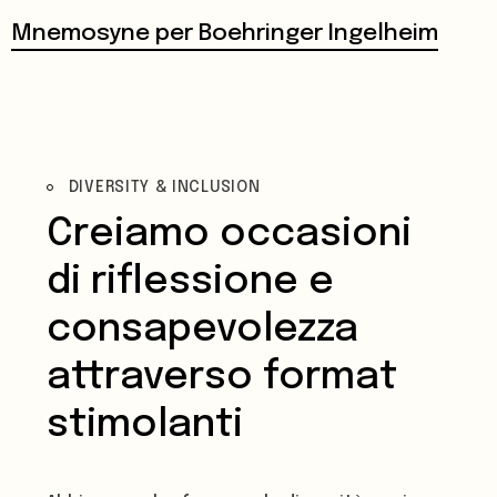
caratteristica: cambiano e si adattano in
Mnemosyne per Boehringer Ingelheim
base alle persone che partecipano,
rendendole vere protagoniste
dell’esperienza.
DIVERSITY & INCLUSION
Creiamo occasioni
di riflessione e
consapevolezza
attraverso format
stimolanti