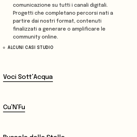
comunicazione su tutti i canali digitali.
Progetti che completano percorsi nati a
partire dai nostri format, contenuti
finalizzati a generare o amplificare le
community online.
ALCUNI CASI STUDIO
A partire dall’esigenza di informare,
veicolare bellezza e mettere in
comunicazione le persone, studiamo e
Voci Sott’Acqua
strutturiamo strategie alimentate dalla
nostra vision che si traducono nella
produzione di contenuti di qualità e piani di
azione che rispettano i KPI richiesti.
Cu’N’Fu