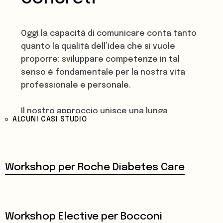
Oggi la capacità di comunicare conta tanto
quanto la qualità dell’idea che si vuole
proporre: sviluppare competenze in tal
senso è fondamentale per la nostra vita
professionale e personale.
Il nostro approccio unisce una lunga
ALCUNI CASI STUDIO
esperienza teatrale con la visione
strategica della comunicazione,
implementando elementi di problem solving,
pensiero laterale e logiche non ordinarie,
Workshop per Roche Diabetes Care
mescolando l'esperienza pratica artistica
con la visione teorica del team di Palo Alto e
del Prof. Giorgio Nardone.
Workshop Elective per Bocconi