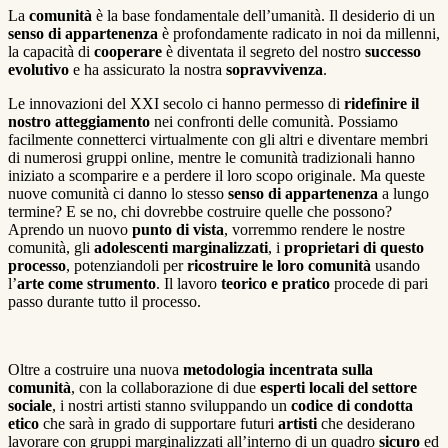
La
comunità
è la base fondamentale dell’umanità. Il desiderio di un
senso di appartenenza
è profondamente radicato in noi da millenni,
la capacità di
cooperare
è diventata il segreto del nostro
successo
evolutivo
e ha assicurato la nostra
sopravvivenza
.
Le innovazioni del XXI secolo ci hanno permesso di
ridefinire il
nostro atteggiamento
nei confronti delle comunità. Possiamo
facilmente connetterci virtualmente con gli altri e diventare membri
di numerosi gruppi online, mentre le comunità tradizionali hanno
iniziato a scomparire e a perdere il loro scopo originale. Ma queste
nuove comunità ci danno lo stesso
senso di appartenenza
a lungo
termine? E se no, chi dovrebbe costruire quelle che possono?
Aprendo un nuovo
punto di vista
, vorremmo rendere le nostre
comunità, gli
adolescenti marginalizzati
, i
proprietari di questo
processo
, potenziandoli per
ricostruire le loro comunità
usando
l’
arte come strumento
. Il lavoro
teorico e pratico
procede di pari
passo durante tutto il processo.
Oltre a costruire una nuova
metodologia incentrata sulla
comunità
, con la collaborazione di due
esperti locali del settore
sociale
, i nostri artisti stanno sviluppando un
codice di condotta
etico
che sarà in grado di supportare futuri
artisti
che desiderano
lavorare con gruppi marginalizzati all’interno di un quadro
sicuro
ed