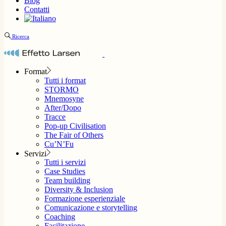
Blog
Contatti
Ricerca
Format
Tutti i format
STORMO
Mnemosyne
After/Dopo
Tracce
Pop-up Civilisation
The Fair of Others
Cu’N’Fu
Servizi
Tutti i servizi
Case Studies
Team building
Diversity & Inclusion
Formazione esperienziale
Comunicazione e storytelling
Coaching
Facilitazione