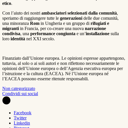
etico
.
Con l’aiuto dei nostri
ambasciatori selezionati dalla comunità
,
speriamo di raggiungere tutte le
generazioni
delle due comunità,
una minoranza
Rom
in Ungheria e un gruppo di
rifugiati e
migranti
in Francia, per co-creare una nuova
narrazione
condivisa
, una
performance congiunta
e un’
installazione
sulla
loro
identità
nel XXI secolo.
Finanziato dall’Unione europea. Le opinioni espresse appartengono,
tuttavia, al solo o ai soli autori e non riflettono necessariamente le
opinioni dell’Unione europea o dell’Agenzia esecutiva europea per
l’istruzione e la cultura (EACEA). Né l’Unione europea né
l’EACEA possono esserne ritenute responsabili.
Non categorizzato
Condividi sui social
Facebook
Twitter
Linkedin