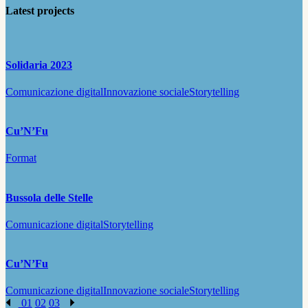
Latest projects
Solidaria 2023
Comunicazione digital
Innovazione sociale
Storytelling
Cu’N’Fu
Format
Bussola delle Stelle
Comunicazione digital
Storytelling
Cu’N’Fu
Comunicazione digital
Innovazione sociale
Storytelling
01
02
03