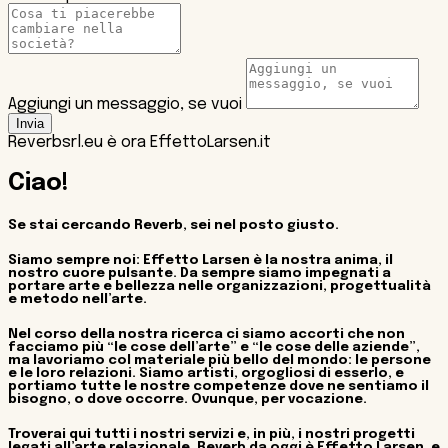
Aggiungi un messaggio, se vuoi
Invia
Reverbsrl.eu è ora EffettoLarsen.it
Ciao!
Se stai cercando Reverb, sei nel posto giusto.
Siamo sempre noi: Effetto Larsen è la nostra anima, il
nostro cuore pulsante. Da sempre siamo impegnati a
portare arte e bellezza nelle organizzazioni, progettualità
e metodo nell’arte.
Nel corso della nostra ricerca ci siamo accorti che non
facciamo più “le cose dell’arte” e “le cose delle aziende”,
ma lavoriamo col materiale più bello del mondo: le persone
e le loro relazioni. Siamo artisti, orgogliosi di esserlo, e
portiamo tutte le nostre competenze dove ne sentiamo il
bisogno, o dove occorre. Ovunque, per vocazione.
Troverai qui tutti i nostri servizi e, in più, i nostri progetti
legati all’arte relazionale. Reverb da oggi è Effetto Larsen, e