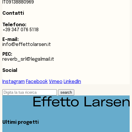
IT09138880969
Contatti
Telefono:
+39 347 076 5118
E-mail:
info@effettolarsen.it
PEC:
reverb_srl@legalmail.it
Social
Instagram
Facebook
Vimeo
LinkedIn
search
Ultimi progetti