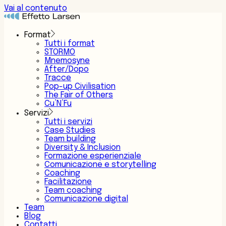
Vai al contenuto
Format
Tutti i format
STORMO
Mnemosyne
After/Dopo
Tracce
Pop-up Civilisation
The Fair of Others
Cu’N’Fu
Servizi
Tutti i servizi
Case Studies
Team building
Diversity & Inclusion
Formazione esperienziale
Comunicazione e storytelling
Coaching
Facilitazione
Team coaching
Comunicazione digital
Team
Blog
Contatti