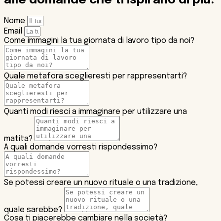
alle domande che ti ispirano di più.
Nome
Email
Come immagini la tua giornata di lavoro tipo da noi?
Quale metafora sceglieresti per rappresentarti?
Quanti modi riesci a immaginare per utilizzare una
matita?
A quali domande vorresti rispondessimo?
Se potessi creare un nuovo rituale o una tradizione,
quale sarebbe?
Cosa ti piacerebbe cambiare nella società?