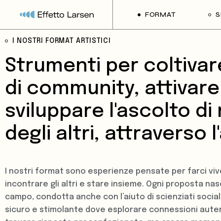
FORMAT
S
I NOSTRI FORMAT ARTISTICI
Tutti i format
T
Strumenti per coltivar
STORMO
C
Mnemosyne
T
di community, attivare 
After/Dopo
D
sviluppare l'ascolto di 
Tracce
F
degli altri, attraverso l
Pop-up Civilisation
C
The Fair of Others
C
Cu’N’Fu
F
I nostri format sono esperienze pensate per farci viv
incontrare gli altri e stare insieme. Ogni proposta nas
T
campo, condotta anche con l’aiuto di scienziati social
C
sicuro e stimolante dove esplorare connessioni auten