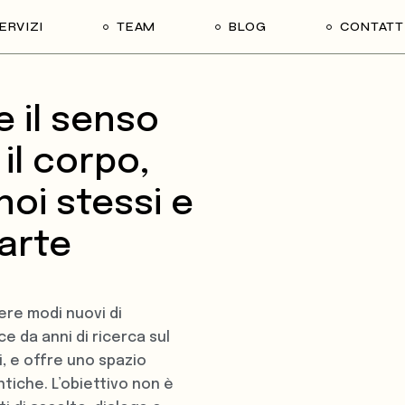
ERVIZI
TEAM
BLOG
CONTATT
utti i servizi
e il senso
ase Studies
eam building
il corpo,
iversity & Inclusion
noi stessi e
ormazione esperienziale
'arte
omunicazione e storytelling
oaching
acilitazione
ere modi nuovi di
ce da anni di ricerca sul
eam coaching
i, e offre uno spazio
omunicazione digital
tiche. L’obiettivo non è