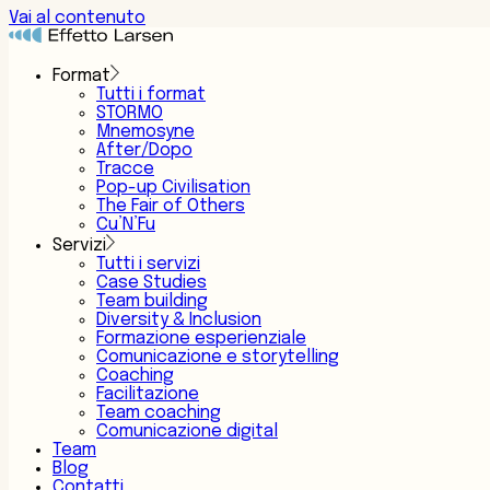
Vai al contenuto
Format
Tutti i format
STORMO
Mnemosyne
After/Dopo
Tracce
Pop-up Civilisation
The Fair of Others
Cu’N’Fu
Servizi
Tutti i servizi
Case Studies
Team building
Diversity & Inclusion
Formazione esperienziale
Comunicazione e storytelling
Coaching
Facilitazione
Team coaching
Comunicazione digital
Team
Blog
Contatti