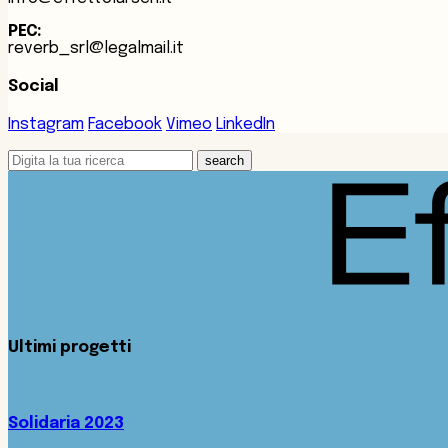
PEC:
reverb_srl@legalmail.it
Social
Instagram
Facebook
Vimeo
LinkedIn
search
Ultimi progetti
Solidaria 2023