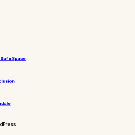
n Safe Space
nclusion
ndale
rdPress