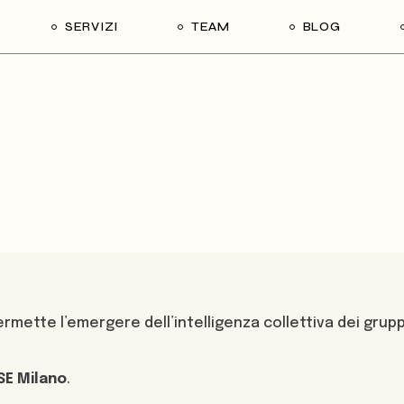
SERVIZI
TEAM
BLOG
mat
Tutti i servizi
Case Studies
ne
Team building
po
Diversity & Inclusion
Formazione esperienziale
ilisation
Comunicazione e storytelling
f Others
Coaching
Facilitazione
rmette l’emergere dell’intelligenza collettiva dei grupp
Team coaching
Comunicazione digital
SE
Milano
.