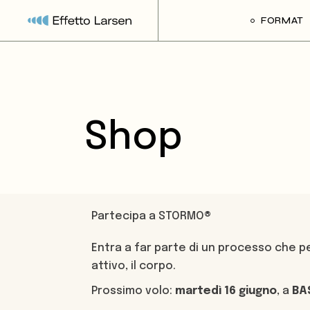
FORMAT
Tutti i for
STORMO
Mnemosy
Shop
After/Do
Tracce
Pop-up Civ
The Fair o
Partecipa a STORMO®
Cu’N’Fu
Entra a far parte di un processo che pe
attivo, il corpo.
Prossimo volo:
martedì 16 giugno
, a
BA