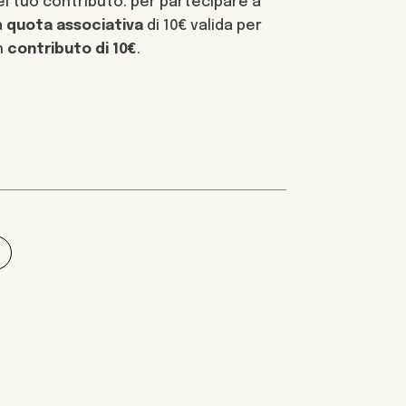
l tuo contributo: per partecipare a
a
quota associativa
di 10€ valida per
un
contributo di 10€
.